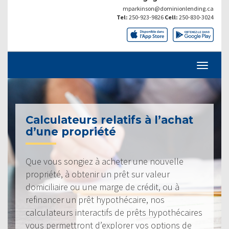
mparkinson@dominionlending.ca
Tel:
250-923-9826
Cell:
250-830-3024
Calculateurs relatifs à l’achat
d’une propriété
Que vous songiez à acheter une nouvelle
propriété, à obtenir un prêt sur valeur
domiciliaire ou une marge de crédit, ou à
refinancer un prêt hypothécaire, nos
calculateurs interactifs de prêts hypothécaires
vous permettront d’explorer vos options de