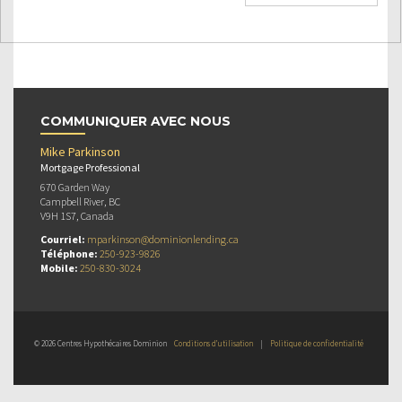
COMMUNIQUER AVEC NOUS
Mike Parkinson
Mortgage Professional
670 Garden Way
Campbell River, BC
V9H 1S7, Canada
Courriel:
mparkinson@dominionlending.ca
Téléphone:
250-923-9826
Mobile:
250-830-3024
© 2026 Centres Hypothécaires Dominion
Conditions d’utilisation
|
Politique de confidentialité