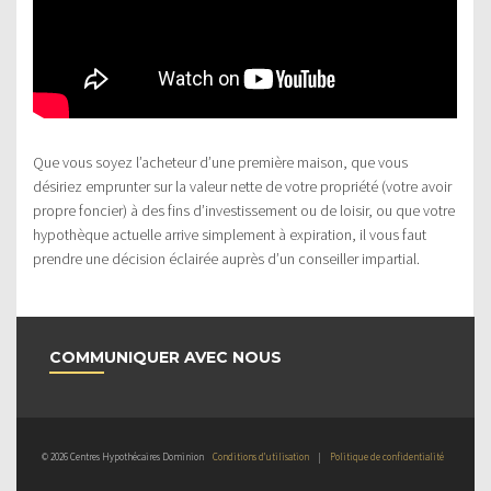
Que vous soyez l’acheteur d’une première maison, que vous
désiriez emprunter sur la valeur nette de votre propriété (votre avoir
propre foncier) à des fins d’investissement ou de loisir, ou que votre
hypothèque actuelle arrive simplement à expiration, il vous faut
prendre une décision éclairée auprès d’un conseiller impartial.
COMMUNIQUER AVEC NOUS
© 2026 Centres Hypothécaires Dominion
Conditions d’utilisation
|
Politique de confidentialité